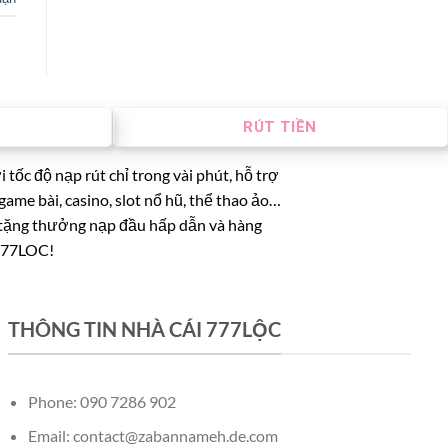
RÚT TIỀN
 tốc độ nạp rút chỉ trong vài phút, hỗ trợ
game bài, casino, slot nổ hũ, thể thao ảo…
, tặng thưởng nạp đầu hấp dẫn và hàng
 777LOC!
THÔNG TIN NHÀ CÁI 777LỘC
Phone:
090 7286 902
Email:
contact@zabannameh.de.com