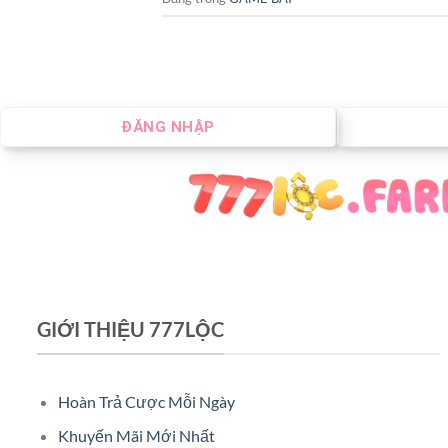
ĐĂNG NHẬP
GIỚI THIỆU 777LỘC
Hoàn Trả Cược Mỗi Ngày
Khuyến Mãi Mới Nhất