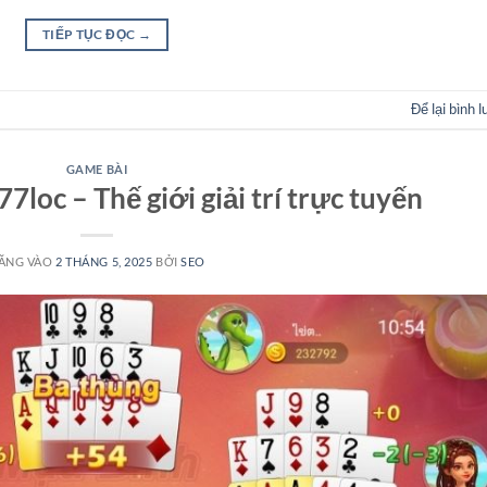
TIẾP TỤC ĐỌC
→
Để lại bình l
GAME BÀI
7loc – Thế giới giải trí trực tuyến
ĂNG VÀO
2 THÁNG 5, 2025
BỞI
SEO