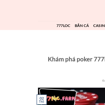
Bỏ
qua
nội
dung
777LOC
BẮN CÁ
CASI
Khám phá poker 777l
Đ
02
Th5