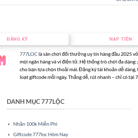
ĐĂNG KÝ
NẠP TIỀN
777LOC
là sân chơi đổi thưởng uy tín hàng đầu 2025 với
mọi ngân hàng và ví điện tử. Hệ thống trò chơi đa dạng: 
cho bạn lựa chọn thoải mái. Đăng ký tài khoản dễ dàng
loạt giftcode mỗi ngày. Thắng dễ, rút nhanh – chỉ có tại
DANH MỤC 777LỘC
Nhận 100k Miễn Phí
Giftcode 777loc Hôm Nay