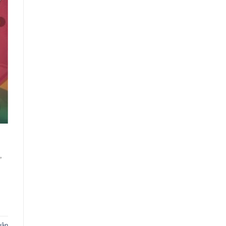
,
uận