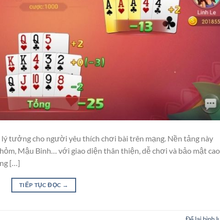
rí lý tưởng cho người yêu thích chơi bài trên mạng. Nền tảng này
Phỏm, Mậu Binh… với giao diện thân thiện, dễ chơi và bảo mật cao
ng […]
TIẾP TỤC ĐỌC
→
Để lại bình l