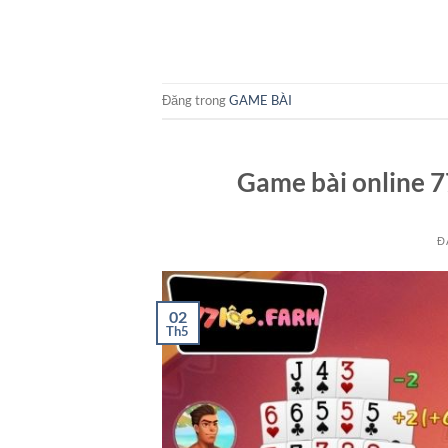
Đăng trong
GAME BÀI
Game bài online 77
Đ
02
Th5